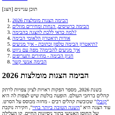
תוכן עניינים [
הצג
]
הבימה הצגות מומלצות 2026
הבימה כרטיסים, הנחות ומחירים מוזלים
למה כדאי ללכת להצגה בהבימה?
אודות תיאטרון הלאומי הבימה
תיאטרון הבימה טלפון וכתובת - איך מגיעים?
איך מגיעים להבימה? מפה עם ניווט
חניון הבימה - מחירים ותעריפים
הבימה אנשי קשר
הבימה הצגות מומלצות 2026
בשנת 2026, מספר הפקות ראויות לציון צפויות לרתק
קהלים ברחבי העולם. הופעה בולטת שיש לצפות לה היא
"
קזבלן
" שכובשת קהלים רבים - מחזה מבוסס על הסרט.
עוד הצגה היא "
השנה הטובה ביותר בחיי
", חקירה נוקבת
של החוסן האנושי בתוך ניסיונות החיים. קו העלילה