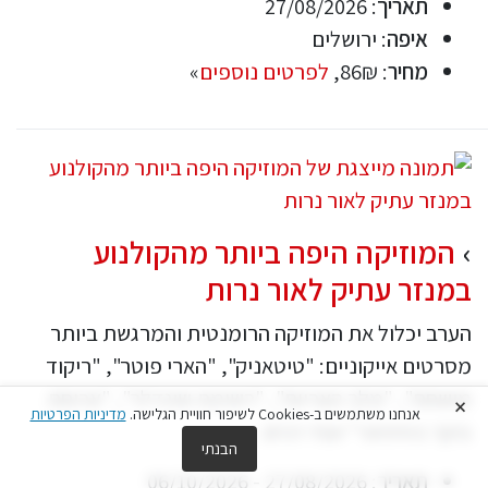
תאריך
: 27/08/2026
איפה
: ירושלים
מחיר
: 86₪,
לפרטים נוספים
»
המוזיקה היפה ביותר מהקולנוע
במנזר עתיק לאור נרות
הערב יכלול את המוזיקה הרומנטית והמרגשת ביותר
מסרטים אייקוניים: "טיטאניק", "הארי פוטר", "ריקוד
מושחת", "מלך האריות", "רשימת שינדלר", "ארוחת
×
אנחנו משתמשים ב-Cookies לשיפור חוויית הגלישה.
מדיניות הפרטיות
בוקר בטיפאני" ועוד רבים.
הבנתי
תאריך
: 27/08/2026 - 06/10/2026