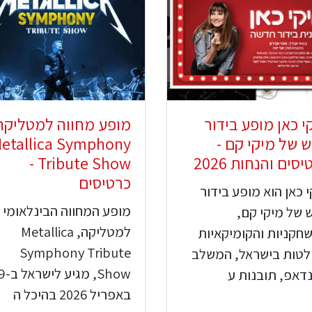
י כאן מופע בידור
מופע מחווה למטליקה
 של מיקי קם -
etallica Symphony
סים והנחות 2026
Tribute Show -
כרטיסים
 כאן הוא מופע בידור
מופע המחווה הבינלאומי
 של מיקי קם,
למטליקה, Metallica
חקניות והקומיקאיות
Symphony Tribute
לטות בישראל, המשלב
Show, מגי
דאפ, תובנות ע
באפריל 2026 בהיכל ה