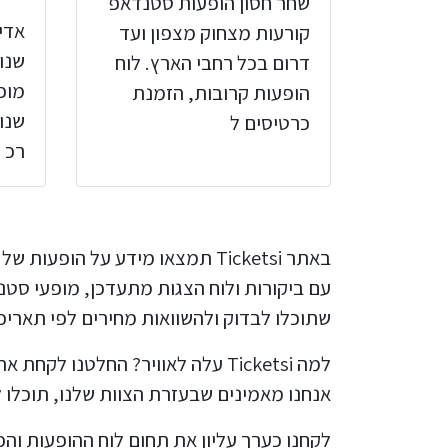
שחר חסון הופעות סטנדאפ
אדי
קורעות מצחוק מצפון ועד
שנו
דרום בכל רחבי הארץ. לוח
מופ
הופעות קרובות, הזמנת
שנון
כרטיסים ל
רכ
באתר Ticketsi תמצאו מידע על 
עם ביקורות ולוח הצגות מתעדכן, מופעי סטנ
שתוכלו לבדוק ולהשוואות מחירים לפי תאריכי
למה Ticketsi עלה לאוויר? החלטנ
אנחנו מאמינים שבעזרת הצוות שלנו, תוכלו
לקחנו כערך עליון את תחום לוח ההופעות וה