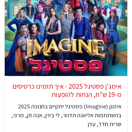
אימג'ן פסטיגל 2025 - איך תזמינו כרטיסים
מ-19 ש"ח, הנחות להופעות
אימגן (Imagine) פסטיגל יתקיים בחנוכה 2025
בהשתתפות אליאנה תדהר, לי בירן, אנה זק, מרגי,
שרית חדד, עדן