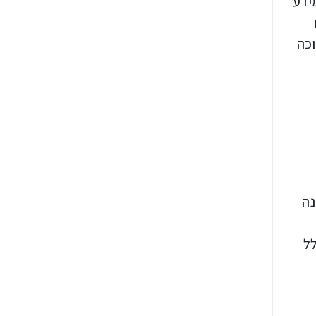
ידע
וכה
נה
לל