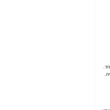
חד.
ת.