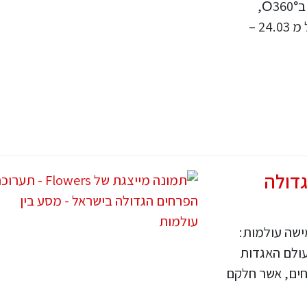
של כ-2,000 מ"ר עם כО20 מיצגים, הקרנות בО360°,
מתחמי צילום ומסע קפוא לכל המשפחה החל מ 24.03 –
הגדולה
שה עולמות:
עולם האגדות
חים, אשר חלקם