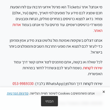
מי אנחנו? אתר TIcketsi הוא פורטל אירועי תרבות עם לוח הופעות
חכם שמציג לכם מידע על מופעים לפי תאריך, מיקום (עיר, אולם)
ומחיר. נדאג למצוא כרטיסים במחירים מוזלים, הנחות ומבצעים
ממשרדי כרטיסים רשמיים. עוד פרטים על מי אנחנו בעמוד
אודות
האתר
.
אנחנו דוגלים בשקיפות ואמינות מול גולשינו ונציג מידע אמין ומהימן
כדי לעזור לכם למצוא את מופעי התרבות הטובים והמומלצים ביותר
בישראל.
לכל שאלה או בקשה, אתם מוזמנים ליצור איתנו קשר דרך עמוד
שירות לקוחות
. נשמח לעזור לכם ונשתדל לחזור במהירות
האפשרית.
שירות לקוחות דרך הטלפון (WhatsApp בלבד):
053-9989330
×
שעות פעילות: ראשון עד חמישי 10:00-18:00, שישי שבת סגור
אנחנו משתמשים ב-Cookies לשיפור חוויית הגלישה.
מדיניות הפרטיות
הבנתי
© Ticketsi 2018-2026 נבנה ע"י
Feels
.