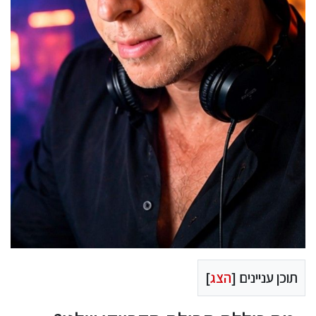
תוכן עניינים [
הצג
]