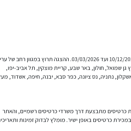
ההצגה הללויה צפויה להתקיים בתאריכים 10/12/2025 ועד 03/03/2026. ההצגה תרוץ במגוון רחב של 
ץ גן שמואל, חולון, באר שבע, קריית מוצקין, תל אביב-יפו,
אשקלון, נתניה, נס ציונה, כפר סבא, יבנה, חיפה, אשדוד, מע
עומדים על 109 ש"ח. רכישת כרטיסים מתבצעת דרך משרדי כרטיסים רשמיים, והאתר
כירת כרטיסים באופן ישיר. מומלץ לבדוק זמינות ותאריכי