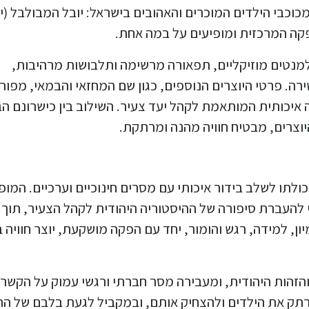
מכוכבי הילדים המוכרים והאהובים בישראל: יובל המבולבל (י
פקה המרכזית ומופיעים על במה אחת.
נטים מוזיקליים, תפאורה מרשימה ותלבושות מרהיבות,
ירה. פרטי היוצרים הנוספים, כגון שם המחזאי והבמאי, מפור
איכותית המותאמת לקהל יעד צעיר. השילוב בין כישרונם ה
היוצרים, מבטיח חוויה מהנה ומרתקת.
ולתו לשלב בידור איכותי עם מסרים חינוכיים וערכיים. המופ
להעברת סיפורה של ההיסטוריה היהודית לקהל הצעיר, תוך
יון, למידה, רגש והומור, יחד עם הפקה מושקעת, יוצר חוויה 
זהות היהודית, ומעבירה מסר חברתי ורגשי עמוק על הקשר
לרתק את הילדים ולהצחיק אותם, ובמקביל לגעת בלבם של הה