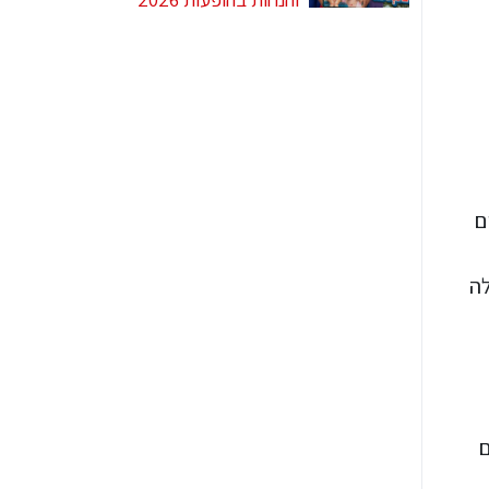
ערים
לה
ם