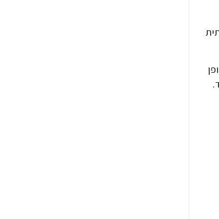
תית
ופן
.