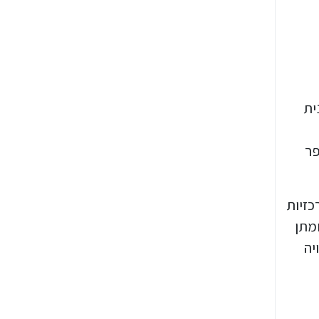
ית
פר
כזיות
ומתן
יה