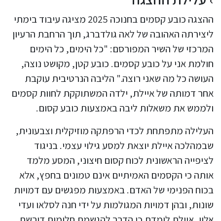
ההצגה כובע קסמים בחנוכה 2025 מציגה עיבוד בימתי
ליצירתה האהובה של לאה גולדברג, תוך הרחבת הרעיון
המרכזי של השיר המפורסם: "כל הימים, כל הימים
חולמת אני על כובע קסמים. כובע קטן, מקושט נוצה,
העושה כל מה שאני רוצה." הליבה הנרטיבית עוקבת
אחר דמותה של איילת, ילדה המשתוקקת לחוות קסמים
ולממש את משאלות ליבה באמצעות כובע קסום.
העלילה מתפתחת לכדי הרפתקה מוזיקלית וצבעונית,
שבמהלכה איילת יוצאת למסע גילוי עצמי. בניגוד
לציפייה הראשונית לכוח קסום חיצוני, המסע מלמד
אותה כי הקסמים האמיתיים אינם טמונים בחפץ, אלא
בכוח הפנימי של האדם. באמצעות מפגשים עם דמויות
שונות, ובהן דמויות המגולמות על ידי חנה לסלאו ועדי
אלון, איילת לומדת כי הדרך להגשמת חלומות דורשת