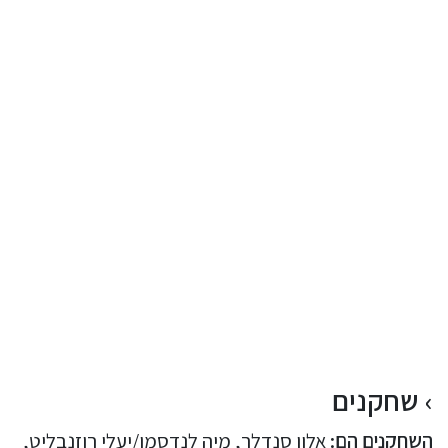
שחקנים
השחקנים הם:
אלון סנדלר, מיה לנדסמן/יעלי רוזנבליט,