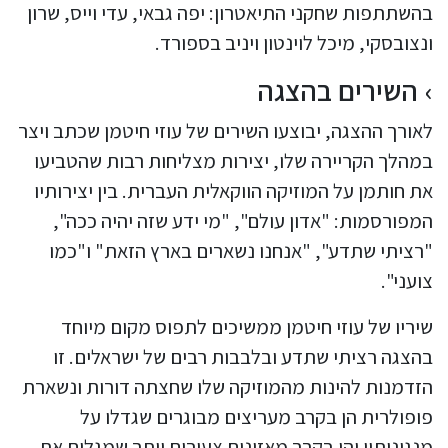
בהשתתפות שחקני התיאטרון: יפה גבאי, עדי וייס, שרון
ונצובסקי, מיכל לוינטון ויניב בספורד.
השירים בהצגה
לאורך ההצגה, יבוצעו השירים של עוזי חיטמן שכתב ויצר
במהלך הקריירה שלו, יצירות מצליחות רבות שהטביעו
את חותמן על המוזיקה הווקאלית העברית. בין יצירותיו
המפורסמות: "אדון עולם", "מי ידע שזה יהיה ככה",
"רציתי שתדע", "אנחנו נשארים בארץ הזאת" ו"כמו
צועני".
שיריו של עוזי חיטמן ממשיכים לתפוס מקום מיוחד
בהצגה רציתי שתדע ובלבבות רבים של ישראלים. זו
הזדמנות להינות מהמוזיקה שלו שחצתה דורות ונשארת
פופולרית הן בקרב מעריצים מבוגרים שגדלו על
מנגינותיו והן בקרב מאזינים צעירים יותר שמגלים את