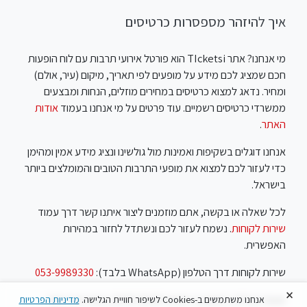
איך להיזהר מספסרות כרטיסים
מי אנחנו? אתר TIcketsi הוא פורטל אירועי תרבות עם לוח הופעות
חכם שמציג לכם מידע על מופעים לפי תאריך, מיקום (עיר, אולם)
ומחיר. נדאג למצוא כרטיסים במחירים מוזלים, הנחות ומבצעים
ממשרדי כרטיסים רשמיים. עוד פרטים על מי אנחנו בעמוד
אודות
האתר
.
אנחנו דוגלים בשקיפות ואמינות מול גולשינו ונציג מידע אמין ומהימן
כדי לעזור לכם למצוא את מופעי התרבות הטובים והמומלצים ביותר
בישראל.
לכל שאלה או בקשה, אתם מוזמנים ליצור איתנו קשר דרך עמוד
שירות לקוחות
. נשמח לעזור לכם ונשתדל לחזור במהירות
האפשרית.
שירות לקוחות דרך הטלפון (WhatsApp בלבד):
053-9989330
×
שעות פעילות: ראשון עד חמישי 10:00-18:00, שישי שבת סגור
אנחנו משתמשים ב-Cookies לשיפור חוויית הגלישה.
מדיניות הפרטיות