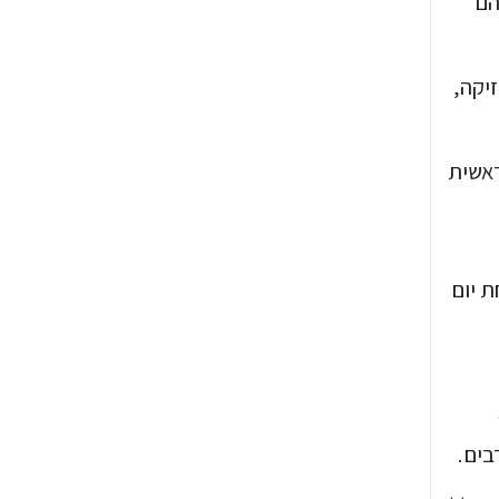
הם
יקה,
ראשית
 יום
בים.