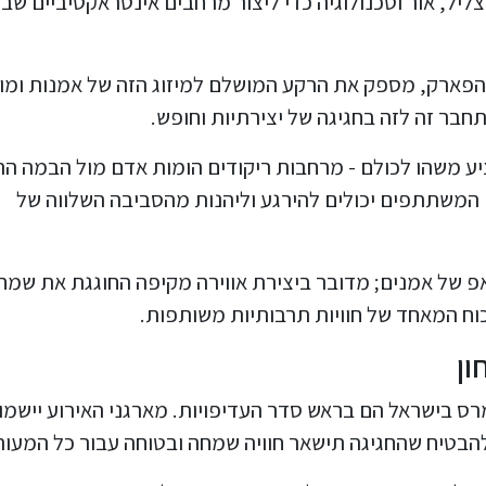
ליל, אור וטכנולוגיה כדי ליצור מרחבים אינטראקטיביים שב
הפארק, מספק את הרקע המושלם למיזוג הזה של אמנות ומוז
חבר זה לזה בחגיגה של יצירתיות וחופש.
ע משהו לכולם - מרחבות ריקודים הומות אדם מול הבמה ה
 המשתתפים יכולים להירגע וליהנות מהסביבה השלווה של
פ של אמנים; מדובר ביצירת אווירה מקיפה החוגגת את שמחת
וח המאחד של חוויות תרבותיות משותפות.
ון
ס בישראל הם בראש סדר העדיפויות. מארגני האירוע יישמו
להבטיח שהחגיגה תישאר חוויה שמחה ובטוחה עבור כל המעור