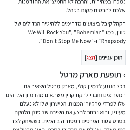
נמכרו במהירות, והרבה לא החמיצו את ההזדמנות
שלכם להבטיח מקום בקהל.
הקהל קיבל ביצועים מדהימים ללהיטיה הגדולים של
קווין, כמו "We Will Rock You", "Bohemian
Rhapsody" ו-"Don't Stop Me Now".
תוכן עניינים [
הצג
]
תופעת מארק מרטל
בכל הנוגע לדמיון קולי, מארק מרטל השאיר את
המעריצים וחברי להקת קווין משתאים מהדמיון המדהים
שלו לפרדי מרקיורי המנוח. הכישרון שלו לא נעלם
מעיניו, והוא נבחר לבצע את השירה של סולן הלהקה
בסרט עטור הפרסים רפסודיה בוהמית. כששיחק לצד
רמי מאלק, שגילם את מרקורי בסרט, הציג מרטל את