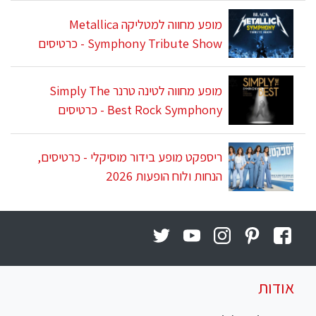
מופע מחווה למטליקה Metallica
Symphony Tribute Show - כרטיסים
מופע מחווה לטינה טרנר Simply The
Best Rock Symphony - כרטיסים
ריספקט מופע בידור מוסיקלי - כרטיסים,
הנחות ולוח הופעות 2026
אודות