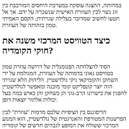
במהותה, ההצגה עוסקת במערכת היחסים המורכבת בין
זוג נשוי לבין העוזרת האישית שנשכרה על ידם. אך אל
תטעו לחשוב שמדובר בעלילה שגרתית; הקסם האמיתי
טמון בזהותה של העוזרת.
כיצד הטוויסט המרכזי משנה את
חוקי הקומדיה?
הסוד להצלחתה הפנומנלית של דרושה עוזרת טמון
בטוויסט גאוני בדמותה של העוזרת, המגולמת על ידי
השחקן והקומיקאי ניקי גולדשטיין. הליהוק הלא שגרתי
הזה יוצר קונפליקט קומי מובנה ומאפשר לגולדשטיין
להפגין את כישרונו הרב-גוני הן כשחקן והן כאיש במה בעל
יכולות אלתור יוצאות דופן.
הדיסוננס בין הציפיות שלכם מדמות "עוזרת" לבין
הפרשנות המטורפת והאנרגטית של גולדשטיין, הוא המנוע
המרכזי ששולח את המופע לגבהים חדשים של קומדיה