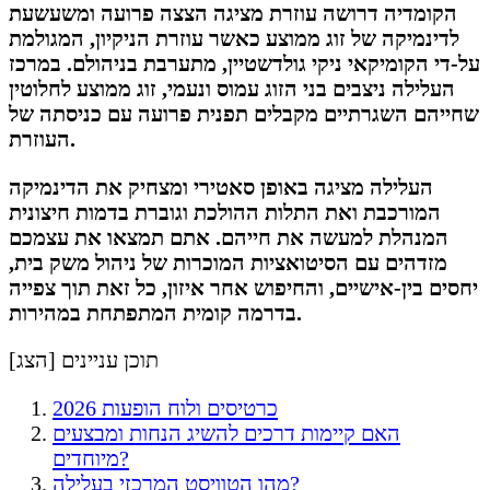
הקומדיה דרושה עוזרת מציגה הצצה פרועה ומשעשעת
לדינמיקה של זוג ממוצע כאשר עוזרת הניקיון, המגולמת
על-די הקומיקאי ניקי גולדשטיין, מתערבת בניהולם. במרכז
העלילה ניצבים בני הזוג עמוס ונעמי, זוג ממוצע לחלוטין
שחייהם השגרתיים מקבלים תפנית פרועה עם כניסתה של
העוזרת.
העלילה מציגה באופן סאטירי ומצחיק את הדינמיקה
המורכבת ואת התלות ההולכת וגוברת בדמות חיצונית
המנהלת למעשה את חייהם. אתם תמצאו את עצמכם
מזדהים עם הסיטואציות המוכרות של ניהול משק בית,
יחסים בין-אישיים, והחיפוש אחר איזון, כל זאת תוך צפייה
בדרמה קומית המתפתחת במהירות.
תוכן עניינים [
הצג
]
כרטיסים ולוח הופעות 2026
האם קיימות דרכים להשיג הנחות ומבצעים
מיוחדים?
מהו הטוויסט המרכזי בעלילה?