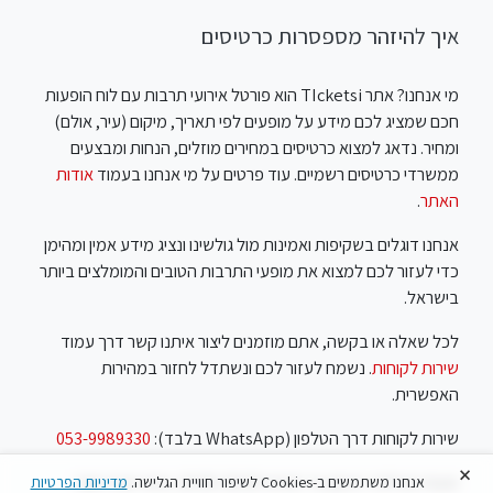
איך להיזהר מספסרות כרטיסים
מי אנחנו? אתר TIcketsi הוא פורטל אירועי תרבות עם לוח הופעות
חכם שמציג לכם מידע על מופעים לפי תאריך, מיקום (עיר, אולם)
ומחיר. נדאג למצוא כרטיסים במחירים מוזלים, הנחות ומבצעים
ממשרדי כרטיסים רשמיים. עוד פרטים על מי אנחנו בעמוד
אודות
האתר
.
אנחנו דוגלים בשקיפות ואמינות מול גולשינו ונציג מידע אמין ומהימן
כדי לעזור לכם למצוא את מופעי התרבות הטובים והמומלצים ביותר
בישראל.
לכל שאלה או בקשה, אתם מוזמנים ליצור איתנו קשר דרך עמוד
שירות לקוחות
. נשמח לעזור לכם ונשתדל לחזור במהירות
האפשרית.
שירות לקוחות דרך הטלפון (WhatsApp בלבד):
053-9989330
×
שעות פעילות: ראשון עד חמישי 10:00-18:00, שישי שבת סגור
אנחנו משתמשים ב-Cookies לשיפור חוויית הגלישה.
מדיניות הפרטיות