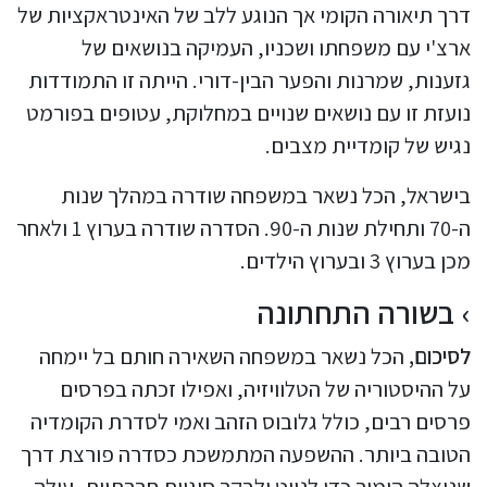
דרך תיאורה הקומי אך הנוגע ללב של האינטראקציות של
ארצ'י עם משפחתו ושכניו, העמיקה בנושאים של
גזענות, שמרנות והפער הבין-דורי. הייתה זו התמודדות
נועזת זו עם נושאים שנויים במחלוקת, עטופים בפורמט
נגיש של קומדיית מצבים.
בישראל, הכל נשאר במשפחה שודרה במהלך שנות
ה-70 ותחילת שנות ה-90. הסדרה שודרה בערוץ 1 ולאחר
מכן בערוץ 3 ובערוץ הילדים.
בשורה התחתונה
לסיכום,
הכל נשאר במשפחה השאירה חותם בל יימחה
על ההיסטוריה של הטלוויזיה, ואפילו זכתה בפרסים
פרסים רבים, כולל גלובוס הזהב ואמי לסדרת הקומדיה
הטובה ביותר. ההשפעה המתמשכת כסדרה פורצת דרך
שניצלה הומור כדי לנווט ולבקר סוגיות חברתיות, עולה