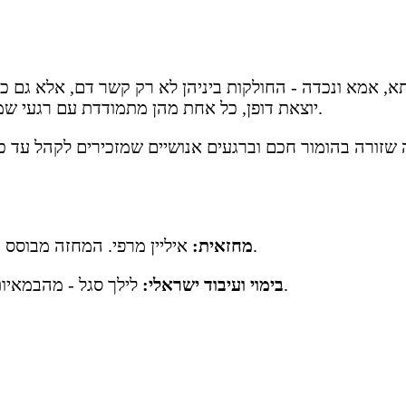
אמא ונכדה - החולקות ביניהן לא רק קשר דם, אלא גם כמי
יוצאת דופן, כל אחת מהן מתמודדת עם רגעי שמחה וכאב, לידות ואובדן, מערכות יחסים וסודות שלא נאמרו.
איליין מרפי. המחזה מבוסס על יצירה צרפתית מצליחה שזכתה לעיבודים במספר מדינות.
מחזאית:
לילך סגל - מהבמאיות הבולטות בתיאטרון הישראלי, ידועה בסגנון אישי ואינטימי.
בימוי ועיבוד ישראלי: