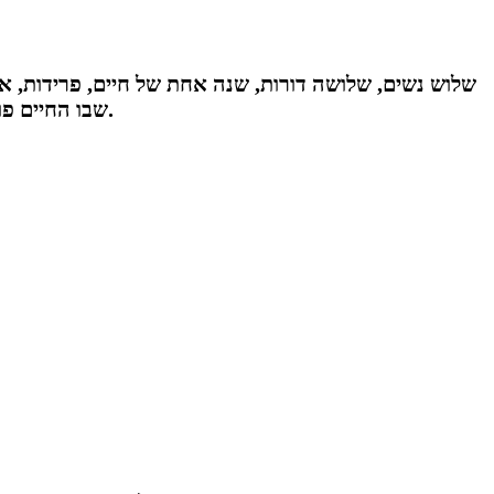
שלוש נשים, שלושה דורות, שנה אחת של חיים, פרידות, א
שבו החיים פוגשים את הבמה. עם קאסט מרשים שכולל את ליא קניג, מאיה מעוז ונעמי הררי - זו אחת ההפקות המסקרנות של 2026.