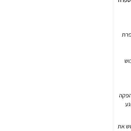
 המוזיקה מתרחשת באוסטריה בשנת 1938 ומספרת
וש
הפקה
גע
וש את