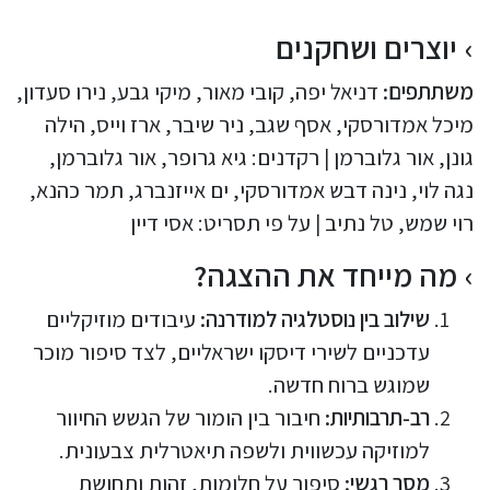
יוצרים ושחקנים
משתתפים:
דניאל יפה, קובי מאור, מיקי גבע, נירו סעדון,
מיכל אמדורסקי, אסף שגב, ניר שיבר, ארז וייס, הילה
גונן, אור גלוברמן | רקדנים: גיא גרופר, אור גלוברמן,
נגה לוי, נינה דבש אמדורסקי, ים אייזנברג, תמר כהנא,
רוי שמש, טל נתיב | על פי תסריט: אסי דיין
מה מייחד את ההצגה?
שילוב בין נוסטלגיה למודרנה:
עיבודים מוזיקליים
עדכניים לשירי דיסקו ישראליים, לצד סיפור מוכר
שמוגש ברוח חדשה.
רב-תרבותיות:
חיבור בין הומור של הגשש החיוור
למוזיקה עכשווית ולשפה תיאטרלית צבעונית.
מסר רגשי:
סיפור על חלומות, זהות ותחושת