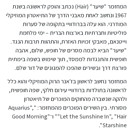
המחזמר "שיער" (Hair) נכתב והופק לראשונה בשנת
1967 ונחשב לאחת מאבני הדרך של התיאטרון המוזיקלי
המודרני. הוא עלה בברודוויי בתקופה של סערות
פוליטיות וחברתיות בארצות הברית – ימי מלחמת
וייטנאם, מאבקי זכויות האזרח, והתהוות תרבות הנגד.
"שיער" הביא לבמה מסרים של חופש, שלום, אהבה
חופשית והתנגדות לממסד, תוך שימוש בשפה בימתית
פורצת דרך ובשירים שהפכו להמנונים של דור שלם.
המחזמר נחשב לראשון בז'אנר הרוק המוזיקלי והוא כלל
לראשונה בתולדות ברודוויי עירום חלקי, שפה חופשית,
ולהקה שנשברה מהחוקים המוכרים של תיאטרון
מסורתי. בין השירים המוכרים מהמחזמר: "Aquarius",
"Let the Sunshine In", "Hair" ו־"Good Morning
Starshine".