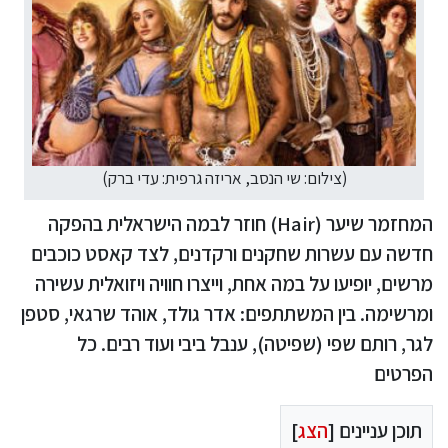
(צילום: שי הנסב, אריזה גרפית: עדי ברק)
המחזמר שיער (Hair) חוזר לבמה הישראלית בהפקה
חדשה עם עשרות שחקנים ורקדנים, לצד קאסט כוכבים
מרשים, יופיעו על במה אחת, וייצרו חוויה ויזואלית עשירה
ומרשימה. בין המשתתפים: אדר גולד, אוהד שרגאי, סטפן
לגר, רותם שפי (שפיטה), ענבל ביבי ועוד רבים. כל
הפרטים
תוכן עניינים [
הצג
]