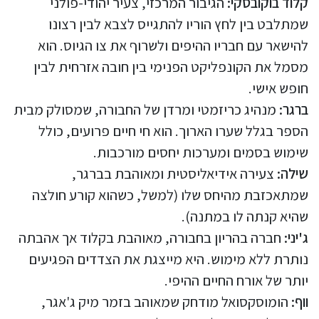
קלוד בוקובסקי:
הגיבור המרכזי, צעיר יהודי-פולני
שמתלבט בין לחץ הוריו להתגייס לצבא לבין רצונו
להישאר עם חבריו ההיפים ולשרוף את צו הגיוס. הוא
מסמל את הקונפליקט הפנימי בין חובה אזרחית לבין
חופש אישי.
ברגר:
מנהיג כריזמטי ומרדן של החבורה, שמסולק מבית
הספר בגלל שערו הארוך. הוא חי חיים פרועים, כולל
שימוש בסמים ומערכות יחסים מורכבות.
שילה:
צעירה אידיאליסטית ומאוהבת בברגר,
שמתאכזבת מהיחס שלו (למשל, כשהוא קורע חולצה
שהיא קנתה לו במתנה).
ג'יני:
חברה בהריון בחבורה, מאוהבת בקלוד אך אהבתה
נותרת ללא מימוש. היא מייצגת את הצדדים הפגיעים
יותר של אורח החיים ההיפי.
ווף:
הומוסקסואל מודחק שמאוהב בזמר מיק ג'אגר,