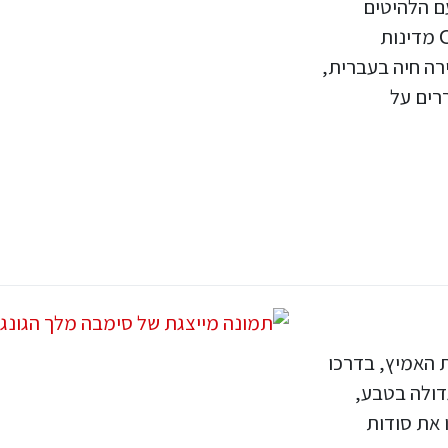
ם הלהיטים
מתוך 2&1 "Frozen" הצלחה מסחררת בО20 מדינות
להבים שירה חיה בעברית,
רים על
 האמיץ, בדרכו
דולה בטבע,
 את סודות