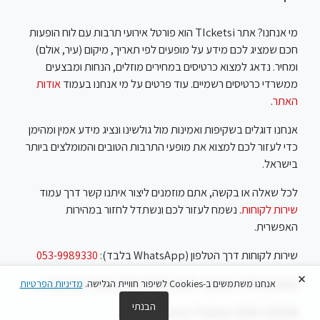
מי אנחנו? אתר TIcketsi הוא פורטל אירועי תרבות עם לוח הופעות
חכם שמציג לכם מידע על מופעים לפי תאריך, מיקום (עיר, אולם)
ומחיר. נדאג למצוא כרטיסים במחירים מוזלים, הנחות ומבצעים
ממשרדי כרטיסים רשמיים. עוד פרטים על מי אנחנו בעמוד
אודות
האתר
.
אנחנו דוגלים בשקיפות ואמינות מול גולשינו ונציג מידע אמין ומהימן
כדי לעזור לכם למצוא את מופעי התרבות הטובים והמומלצים ביותר
בישראל.
לכל שאלה או בקשה, אתם מוזמנים ליצור איתנו קשר דרך עמוד
שירות לקוחות
. נשמח לעזור לכם ונשתדל לחזור במהירות
האפשרית.
שירות לקוחות דרך הטלפון (WhatsApp בלבד):
053-9989330
×
שעות פעילות: ראשון עד חמישי 10:00-18:00, שישי שבת סגור
אנחנו משתמשים ב-Cookies לשיפור חוויית הגלישה.
מדיניות הפרטיות
הבנתי
© Ticketsi 2018-2026 נבנה ע"י
Feels
.