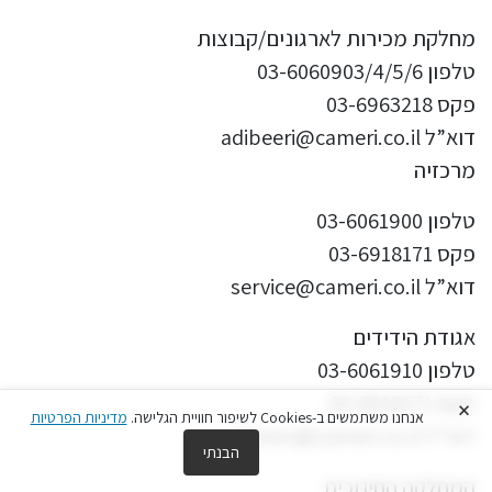
מחלקת מכירות לארגונים/קבוצות
טלפון 03-6060903/4/5/6
פקס 03-6963218
דוא”ל adibeeri@cameri.co.il
מרכזיה
טלפון 03-6061900
פקס 03-6918171
דוא”ל service@cameri.co.il
אגודת הידידים
טלפון 03-6061910
פקס 03-6918171
×
אנחנו משתמשים ב-Cookies לשיפור חוויית הגלישה.
מדיניות הפרטיות
דוא”ל Keren@cameri.co.il
הבנתי
המחלקה החינוכית