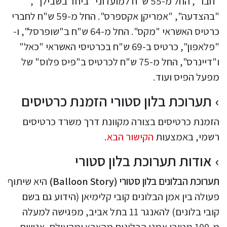
"חבר", החל מ-55 ש"ח למועדוני "ביחד בשבילך",
"בהצדעה", "אמריקן אקספרס". החל מ-59 ש"ח לחברי
כרטיס האשראי "מקס". החל מ-64 ש"ח ב"שופרסל", ו-
"פלאפון", כרטיס ב-69 ש"ח בכרטיסי האשראי "כאל"
ו"דיינרס", החל מ-75 ש"ח לכרטיס ב"פיס פלוס" של
מפעל הפיס ועוד.
תערוכת בלון סטורי הזמנת כרטיסים
הזמנת כרטיסים בצורה מקוונת דרך משרד כרטיסים
רשמי, באמצעות
הקישור הבא
.
אודות תערוכת בלון סטורי
תערוכת הבלונים בלון סטורי (Balloon Story)
היא שיתוף
פעולה בין אמן הבלונים קובי קלימיאן (הידוע גם בשם
קובי בלונים) להאנגר 11 בתל אביב, מפגישה למעלה
מ-100 מטובי אמני הבלונים מהארץ ומהעולם. אנשים