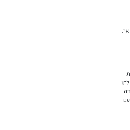
 את
ת
לתו
דה
עם