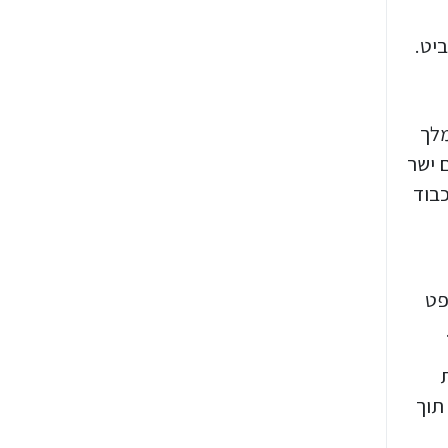
ביט.
מלך
 ישר
כבוד
פט
תוך