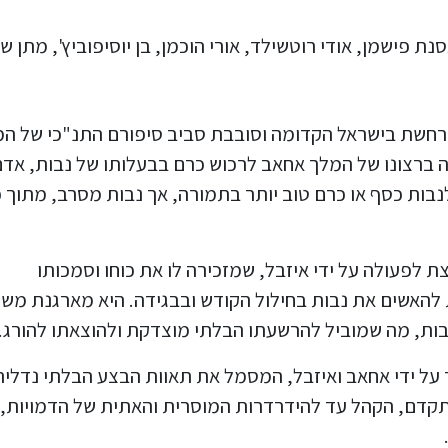
נת פישמן, אודי רוטשילד, אורי הוכמן, בן יוסיפוביץ', מתן ש
חשת בישראל הקדומה וסובבת סביב סיפורם התנ"כי של ה
 ברצונו של המלך אחאב לרכוש כרם בבעלותו של נבות, אדם
נבות כסף או כרם טוב יותר בתמורה, אך נבות מסרב, מתוך 
ת לפעולה על ידי איזבל, שמזכירה לו את כוחו וסמכותו
להאשים את נבות בחילול הקודש ובבגידה. היא מארגנת מש
 נבות, מה שמוביל להרשעתו הבלתי מוצדקת ולהוצאתו להורג.
ל ידי אחאב ואיזבל, המסמל את תאוות הבצע הבלתי נדלית
קדם, הקהל עד להידרדרות המוסרית והאתית של הדמויות, 