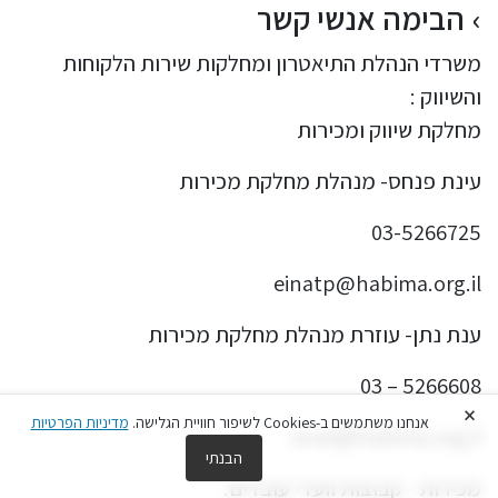
הבימה אנשי קשר
משרדי הנהלת התיאטרון ומחלקות שירות הלקוחות
והשיווק :
מחלקת שיווק ומכירות
עינת פנחס- מנהלת מחלקת מכירות
03-5266725
einatp@habima.org.il
ענת נתן- עוזרת מנהלת מחלקת מכירות
5266608 – 03
×
אנחנו משתמשים ב-Cookies לשיפור חוויית הגלישה.
מדיניות הפרטיות
anat@habima.org.il
הבנתי
מכירות - קבוצות וועדי עובדים: