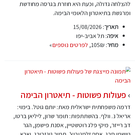
להצלחה גדולה, וכעת היא חוזרת בגרסה מחודשת
ומרגשת בתיאטרון הלאומי הבימה.
תאריך
: 15/08/2026
איפה
: תל אביב-יפו
מחיר
: 105₪,
לפרטים נוספים
»
פעולות פשוטות - תיאטרון הבימה
דרמה משפחתית ישראלית מאת: יותם גוטל. בימוי:
אריאל נ. וולף. בהשתתפות: תומר שרון, ליליאן ברטו,
דב רייזר, מיקי פלג רוטשטיין, אסנת פישמן, הגר
טישמן סבג, אסף זלמנוביץ', תמיר גינזבורג, יארא