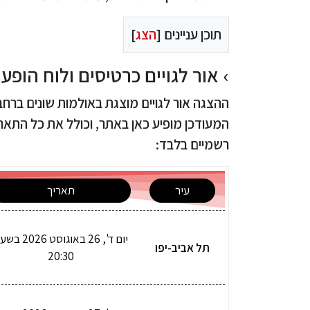
תוכן עניינים [
הצג
]
אור לגויים כרטיסים ולוח הופעות 26
ההצגה אור לגויים מוצגת באולמות שונים ברחבי
המעודכן מופיע כאן באתר, וכולל את כל התא
רשמיים בלבד:
עיר
תאריך
יום ד', 26 באוגוסט 026
תל אביב-יפו
20:30