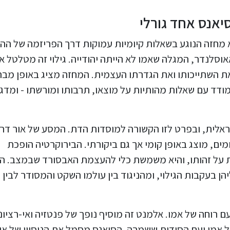
סיאנס אחד גורלי
 מחזה הנוגע בשאלות קיומיות עמוקות דרך הפריזמה של ההו
סלנדר, המגלה שאמו לא הייתה יהודייה. גילוי זה מטלטל א
את השתייכותו ואת הגדרתו העצמית. המחזה מציג באופן מבר
דד עם שאלות מהותיות על מוצאו, תרבותו ומורשתו - ומדג
אלית, ובפרט לזו הקשורה למוסדות הדת. המסע של אור דר
ים, מוצג באופן קומי אך גם ביקורתי. הבירוקרטיה הופכת
ת על זהותו, והיא משמשת כלי להעצמת האבסורד שבמצב. ה
ן בעקבות הגילוי, ומהניגוד בין עולמו השקט והמסודר לבין
 רוחה של אמו. אלמנט זה מוסיף נופך של פנטזיה ואי-רציונ
אמו ועם הסודות ששמרה. הסיאנס מסמל את הניסיון של או