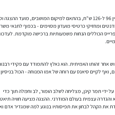
מחירי הכרטיסים להצגה "אור לגויים" נעים בין 96 ל-126 ש"ח, בהתאם למיקום המושבים, מועד ההצגה 
דנטים ומחזיקי כרטיסי מועדון מסוימים - בכפוף לתנאי משר
פרייס הכוללים הנחות משמעותיות ברכישה מוקדמת. לעדכונ
יים.
ש אחר זהותו האמיתית. הוא נאלץ להתמודד עם פקידי רבנו
 ואף לקיים סיאנס עם רוחה של אמו המנוחה - הכול בניסיון 
על ידי תמר קינן, מצליחה לשלב הומור, לב וחמלה תוך כדי
א והגדרה עצמית בעולם המודרני. ההצגה מציעה חוויה תיאטר
את הקהל לבחון את תפיסותיו בנוגע למה שמגדיר אדם וא