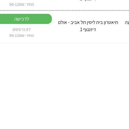
מחיר: 96-126₪
לרכישה
 2026 בשעה
תיאטרון בית ליסין תל אביב - אולם
דיזנגוף 1
67 כרטיסים
מחיר: 96-126₪