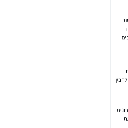
וסוג
ד
ים
ת
להבין
ונית
ת