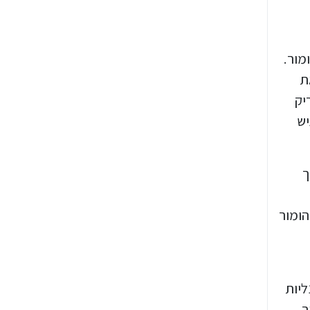
מור.
ת
יק
יש
ך
הומור
ליות
ר