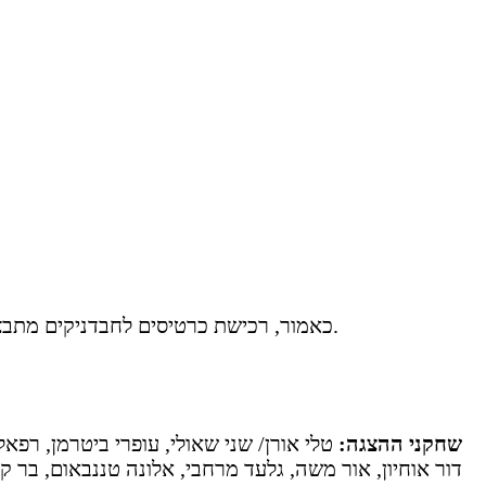
כאמור, רכישת כרטיסים לחבדניקים מתבצעת בצורה מאובטחת אונליין דרך משרד כרטיסים רשמי, עם כרטיסים בהנחה: החל מ-189 ש"ח לכרטיס. (מלאי מוגבל).
שחקני ההצגה:
טלי אורן/ שני שאולי, עופרי ביטרמן, רפאל
דור אוחיון, אור משה, גלעד מרחבי, אלונה טננבאום, בר קלי