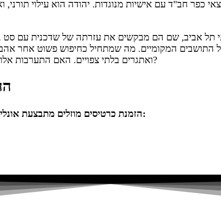
 העלילה נמצאים יהודה וחיים, אחים תאומים בני 23 יוצאי כפר חב"ד עם אישיות מנוגדות. 
תי תל אביב, שם הם מבקשים את עזרתה של שדכנית עם סט 
 התושבים המקומיים. מה שמתחיל כחיפוש פשוט אחר אהבה
ואתגרים בלתי צפויים. האם התערבות אלוהית תספיק כדי להדריך את התאומים במבוך הסיבוכים הזה?
הח
הזמנת כרטיסים מוזלים מתבצעת אונליין ממשרד הכרטיסים הרשמי, באמצעות לוח ההופעות הבא: