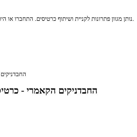
שלום אורח! Ticketsi נותן מגוון פתרונות לקניית ושיתוף כרטיסים. התחברו או הירשמו כדי לנצל את שיא יכולות האתר.
החבדניקים ה
החבדניקים הקאמרי - כרטיסים 