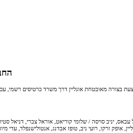
החבד
 עבאס, יניב סויסה / שלומי קוריאט, אוראל צברי, דניאל סטיופ
ין, אופק זרקו, רועי ניב, טופז אבדנג, אנטולישנפלד, עדי מיו