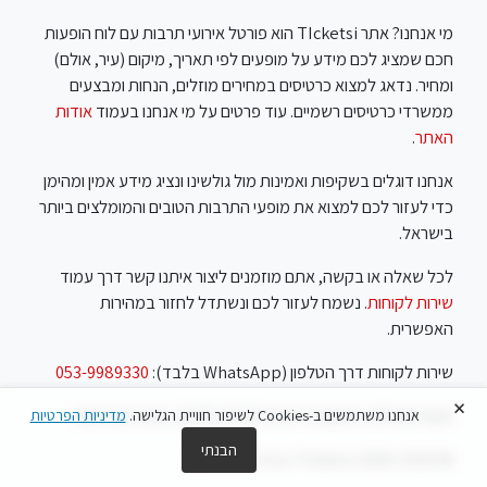
מי אנחנו? אתר TIcketsi הוא פורטל אירועי תרבות עם לוח הופעות
חכם שמציג לכם מידע על מופעים לפי תאריך, מיקום (עיר, אולם)
ומחיר. נדאג למצוא כרטיסים במחירים מוזלים, הנחות ומבצעים
ממשרדי כרטיסים רשמיים. עוד פרטים על מי אנחנו בעמוד
אודות
האתר
.
אנחנו דוגלים בשקיפות ואמינות מול גולשינו ונציג מידע אמין ומהימן
כדי לעזור לכם למצוא את מופעי התרבות הטובים והמומלצים ביותר
בישראל.
לכל שאלה או בקשה, אתם מוזמנים ליצור איתנו קשר דרך עמוד
שירות לקוחות
. נשמח לעזור לכם ונשתדל לחזור במהירות
האפשרית.
שירות לקוחות דרך הטלפון (WhatsApp בלבד):
053-9989330
×
שעות פעילות: ראשון עד חמישי 10:00-18:00, שישי שבת סגור
אנחנו משתמשים ב-Cookies לשיפור חוויית הגלישה.
מדיניות הפרטיות
הבנתי
© Ticketsi 2018-2026 נבנה ע"י
Feels
.