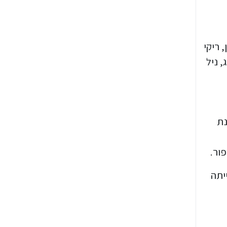
 ריקי
, ניל
נת
ור.
יתה