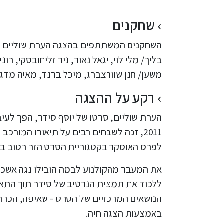
שחקנים
השחקנים המשתתפים בהצגה הערת שוליים הם: א
בליך/ מלי לוי, יגאל נאור, ניר זליחובסקי, רונ
משען/ חנן שוורצברג, מיכל ברנד, מאיה מדג'ר/
רקע על ההצגה
הערת שוליים, סרטו של יוסף סידר, הפך לעי
2011, זכה לשבחים רבים על תיאורו המור
לפרס האוסקר בקטגוריית הסרט הזר הטוב ביו
את המעבר מהקולנוע לבמה הובילו נגה אשכנ
ללכוד את תמצית הנרטיב של סידר תוך התאמת
הנושאים המרכזיים של הסרט - שאיפה, הכרה 
באמצעות הצגה חיה.