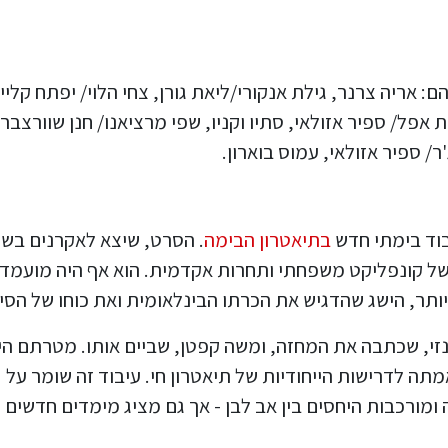
ריה צרנר, גילת אנקורי/ליאת גורן, צחי הלוי/ יפתח קליין,
ית אפל/ ספיר אזולאי, סתיו וקניו, שפי מרציאנו/ חנן שוורצברג
 ספיר אזולאי, עמוס בוארון​.
בוד בימתי חדש
בתיאטרון הבימה
. הסרט, שיצא לאקרנים בש
כב של קונפליקט משפחתי ותחרות אקדמית. הוא אף היה מועמד
תר, הישג שהדגיש את הכרתו הבינלאומית ואת כוחו של הסיפ
זי, שכתבה את המחזה, ומשה קפטן, שביים אותו. מטרתם הי
ה לדרישות הייחודיות של תיאטרון חי. עיבוד זה שומר על
ומורכבות היחסים בין אב לבן - אך גם מציג מימדים חדשים