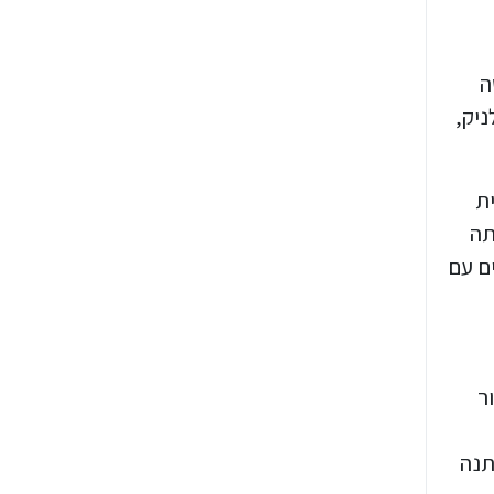
ה
ניק,
ת
תה
ם עם
ר
תנה