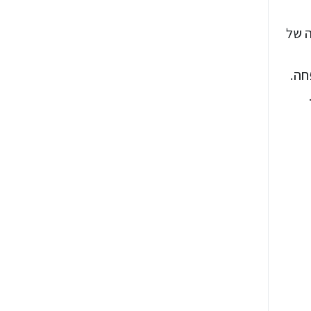
ה של
חה.