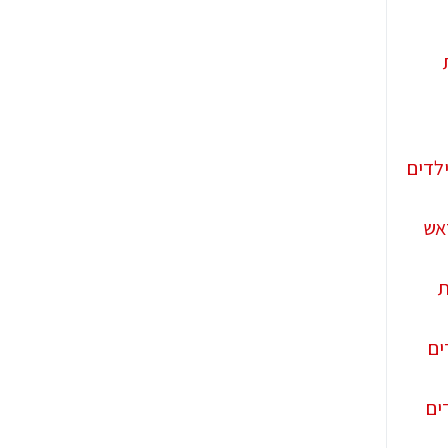
לדים
אש
ת
ים
ים