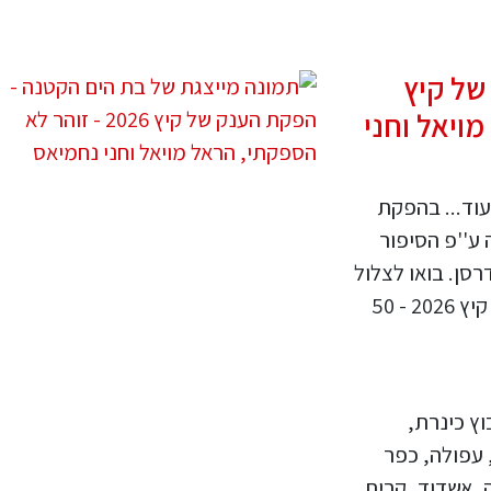
של קיץ
 מויאל וחני
עוד... בהפקת
ע''פ הסיפור
סן. בואו לצלול
איתנו להרפתקה חדשה במעמקי המצולות. - קיץ 2026 - 50
וץ כינרת,
 עפולה, כפר
ה, אשדוד, קרית