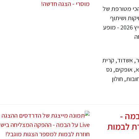
כי מטורפת של
קות ושיתוף
פעולה עם הקהל במירוץ מסחרר נגד הזמן. קיץ 2026 - מופע
ה
ר, אשדוד, קרית
א, אופקים, נס
ובות, חולון
Live על הבמה -
ת לבמות