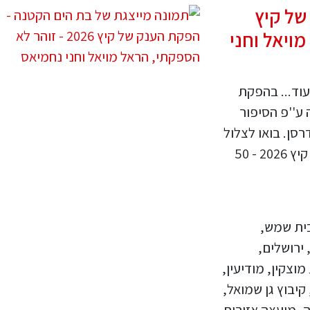
של קיץ
 מויאל וחני
עוד... בהפקת
ע''פ הסיפור
סן. בואו לצלול
איתנו להרפתקה חדשה במעמקי המצולות. - קיץ 2026 - 50
בית שמש,
 ירושלים,
מוצקין, מודיעין,
קיבוץ גן שמואל,
ה, מועצה אזורית