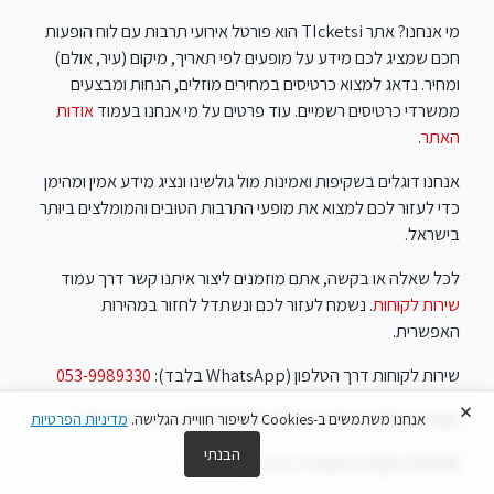
מי אנחנו? אתר TIcketsi הוא פורטל אירועי תרבות עם לוח הופעות
חכם שמציג לכם מידע על מופעים לפי תאריך, מיקום (עיר, אולם)
ומחיר. נדאג למצוא כרטיסים במחירים מוזלים, הנחות ומבצעים
ממשרדי כרטיסים רשמיים. עוד פרטים על מי אנחנו בעמוד
אודות
האתר
.
אנחנו דוגלים בשקיפות ואמינות מול גולשינו ונציג מידע אמין ומהימן
כדי לעזור לכם למצוא את מופעי התרבות הטובים והמומלצים ביותר
בישראל.
לכל שאלה או בקשה, אתם מוזמנים ליצור איתנו קשר דרך עמוד
שירות לקוחות
. נשמח לעזור לכם ונשתדל לחזור במהירות
האפשרית.
שירות לקוחות דרך הטלפון (WhatsApp בלבד):
053-9989330
×
שעות פעילות: ראשון עד חמישי 10:00-18:00, שישי שבת סגור
אנחנו משתמשים ב-Cookies לשיפור חוויית הגלישה.
מדיניות הפרטיות
הבנתי
© Ticketsi 2018-2026 נבנה ע"י
Feels
.