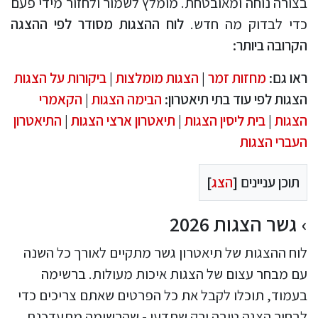
בצורה נוחה ומאובטחת. מומלץ לשמור ולחזור מידי פעם
כדי לבדוק מה חדש.
לוח ההצגות מסודר לפי ההצגה
הקרובה ביותר:
ראו גם:
מחזות זמר
|
הצגות מומלצות
|
ביקורות על הצגות
הצגות לפי עוד בתי תיאטרון:
הבימה הצגות
|
הקאמרי
הצגות
|
בית ליסין הצגות
|
תיאטרון ארצי הצגות
|
התיאטרון
העברי הצגות
תוכן עניינים [
הצג
]
גשר הצגות 2026
לוח ההצגות של תיאטרון גשר מתקיים לאורך כל השנה
עם מבחר עצום של הצגות איכות מעולות. ברשימה
בעמוד, תוכלו לקבל את כל הפרטים שאתם צריכים כדי
לבחור הצגה טובה ורק שתדעו - שהרשימה מתעדכנת