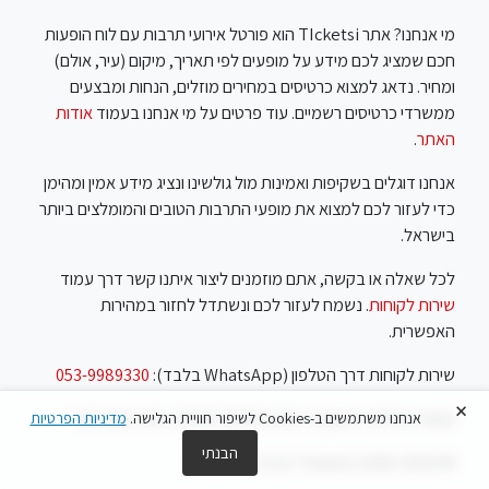
מי אנחנו? אתר TIcketsi הוא פורטל אירועי תרבות עם לוח הופעות
חכם שמציג לכם מידע על מופעים לפי תאריך, מיקום (עיר, אולם)
ומחיר. נדאג למצוא כרטיסים במחירים מוזלים, הנחות ומבצעים
ממשרדי כרטיסים רשמיים. עוד פרטים על מי אנחנו בעמוד
אודות
האתר
.
אנחנו דוגלים בשקיפות ואמינות מול גולשינו ונציג מידע אמין ומהימן
כדי לעזור לכם למצוא את מופעי התרבות הטובים והמומלצים ביותר
בישראל.
לכל שאלה או בקשה, אתם מוזמנים ליצור איתנו קשר דרך עמוד
שירות לקוחות
. נשמח לעזור לכם ונשתדל לחזור במהירות
האפשרית.
שירות לקוחות דרך הטלפון (WhatsApp בלבד):
053-9989330
×
שעות פעילות: ראשון עד חמישי 10:00-18:00, שישי שבת סגור
אנחנו משתמשים ב-Cookies לשיפור חוויית הגלישה.
מדיניות הפרטיות
הבנתי
© Ticketsi 2018-2026 נבנה ע"י
Feels
.